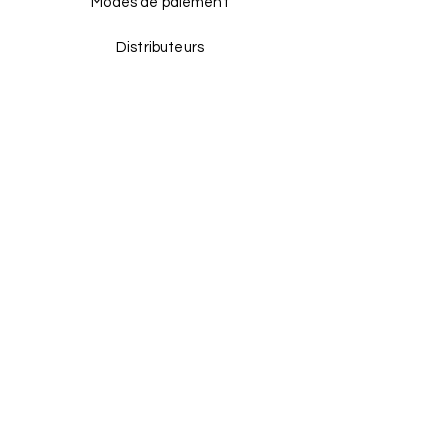
Modes de paiement
Distributeurs
Facebook
Instagram
TikTok
REJOIGNEZ-NOUS
!
Email
Enviar