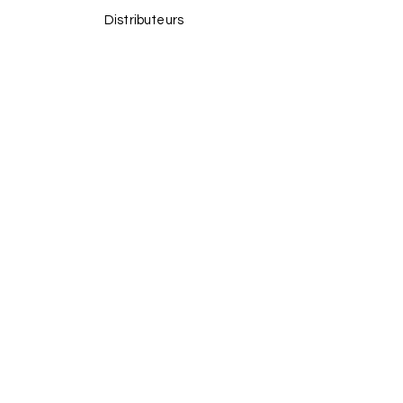
Distributeurs
Facebook
Instagram
TikTok
REJOIGNEZ-NOUS
!
Email
Enviar