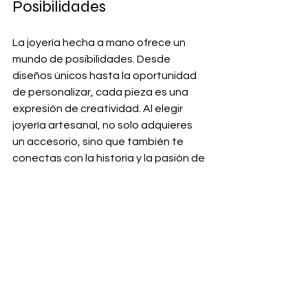
Posibilidades
La joyería hecha a mano ofrece un 
mundo de posibilidades. Desde 
diseños únicos hasta la oportunidad 
de personalizar, cada pieza es una 
expresión de creatividad. Al elegir 
joyería artesanal, no solo adquieres 
un accesorio, sino que también te 
conectas con la historia y la pasión de 
un artesano.
La próxima vez que busques una joya, 
considera la opción de la artesanía. 
No solo encontrarás algo especial, 
sino que también apoyarás a una 
comunidad de creadores. La joyería 
hecha a mano es más que un simple 
accesorio, es una forma de arte que 