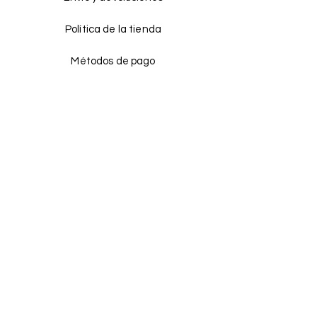
Política de la tienda
Métodos de pago
Distribuidores
Facebook
Instagram
Tik tok
¡ÚNETE!
Email