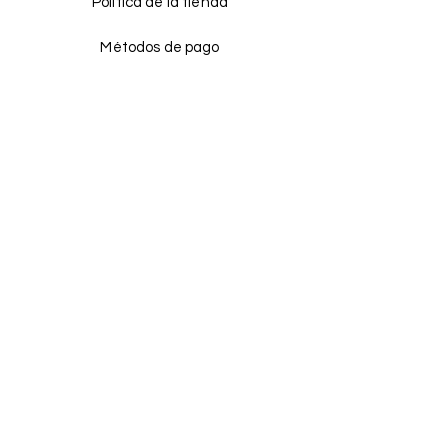
Política de la tienda
Métodos de pago
Distribuidores
Facebook
Instagram
Tik tok
¡ÚNETE!
Email
Enviar