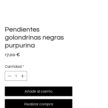
Pendientes
golondrinas negras
purpurina
Precio
17,00 €
Cantidad
*
Añadir al carrito
Realizar compra