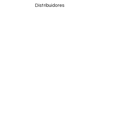
Distribuidores
Facebook
Instagram
Tik tok
¡ÚNETE!
Email
Enviar