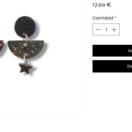
Precio
17,00 €
Cantidad
*
Añ
Re