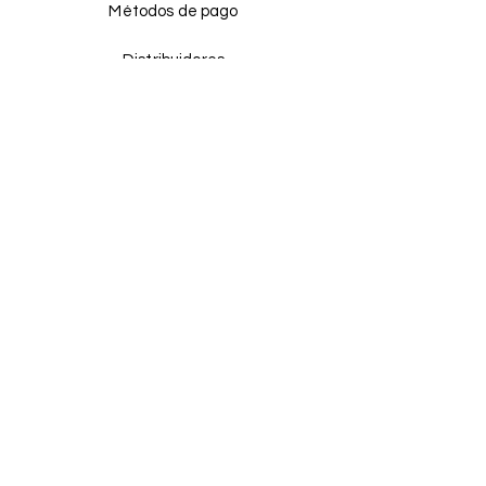
Métodos de pago
Distribuidores
Facebook
Instagram
Tik tok
¡ÚNETE!
Email
Enviar