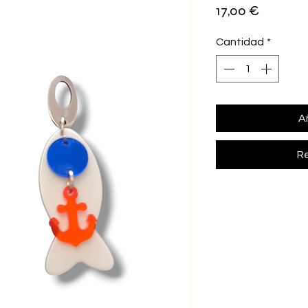
Precio
17,00 €
Cantidad
*
Añ
Re