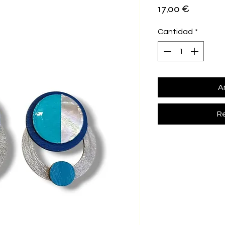
Precio
17,00 €
Cantidad
*
Añ
Re